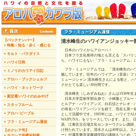
【バックナンバー】
清水峰生のハワイアンジョッキー
特集：知る・歩く・感じる
日本のハワイからアローハ！
キルト・パラダイス
日本フラ文化発祥の地とも言える「スパリ
ら、ハワイにもない「フラ・ミュージアム」
ハワイ日和
フラ・ミュージアムでは、「清水峰生のハ
ミノリのカウアイ日記
施しています。往年のハワイアン（音楽）フ
アロハ・ブックシェルフ
ミュージシャン 清水峰生さんによる歌と、ハ
クがとても楽しい30分間です。
ハワイ・ネットワーク
清水峰生（しみずみねお）さんは1938年生
新定番!ハワイのおみやげ
日本大学芸術学部出身で、小林隆とブルー
とルアナ・ハワイアンズ、白石信とナレオ・
スタッフルーム
の有名ハワイアンバンドを経て、現在も第一
アロハ･ピープル
として活躍中です。1995年には、ハワイでALOH
WAIPUNA」をリリースしています。また
フラ・ミュージアム通信
員、江東区古石場文化センターウクレレ講師
け持たれています。清水さんは40年以上、ス
【ホクレア号】
ー）付属常磐音楽舞踊学院の講師もつとめ、
ホクレア号横浜到着