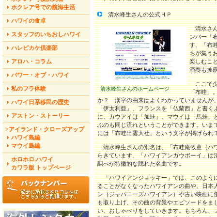
ホクレア号での航海生活
清水峰生さんの公式ＨＰ
ハワイの食卓
清水さん
スタッフのいちおしハワイ
ンバー「
す。「布
ハレピカケ倶楽部
ちが集う
アロハ・コラム
楽しむこ
演奏も披
パワー・オブ・ハワイ
ここで少
私のフラ体験
清水峰生さんのホームページ
「布哇」
か？ 漢字の由来はよくわかっていませんが
ハワイ日系移民の歴史
「伊太利亜」、フランスを「仏蘭西」と書く
アストン・ストーリー
に、カウアイは「加蛙」、マウイは「馬蛙」
ぶのも同じ流れということができます。いま
>アイランド・クローズアップ
には「布哇出雲大社」という文字が掲げられ
ハワイ島編
マウイ島編
清水峰生さんの別名は、「布哇庵牧童（ハワ
らきています。「ハワイアンカウボーイ」は
ホロホロ.ハワイ
調べが特徴的な隠れた名曲です。
カワラ版 トップページ
「ハワイアンジョッキー」では、このよう
ることがなくなったハワイアンの曲や、日本
ン（ジャパニーズハワイアン）や古い映画に
も取り上げ、その曲の背景やエピソードをま
い、おしゃべりをしていきます。もちろん、