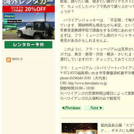
歓迎。踊りたい曲、聴きたい曲のリクエスト
で、ちょっとしたメレフラ気分で盛り上がっ
ょうか？
ハワイアンジョッキーは、「不定期」で毎月
ています。開始時間も残念ながら未定。とい
常磐音楽舞踊学院で講義をする日程にあわせ
まずは、フラ・ミュージアム前のイベントサ
発見があるかもしれませんよ。
このように、フラ・ミュージアムは見所がい
ズでは、東京・新宿・渋谷・横浜・さいたま
運行していますので、チェックしてみてくだ
RSS1.0
フラ・ミュージアム（スパリゾートハワイア
〒972-8555福島県いわき市常磐藤原町蕨平50
phone (0246)43-3191（大代表）
URL
http://www.hawaiians.co.jp
開館時間10:00～18:00
※ハワイアンズの営業時間は曜日によって変
※ハワイアンズの入場料のみで観覧可
屋内温泉公園「スプ
ク」、ギネスにも掲